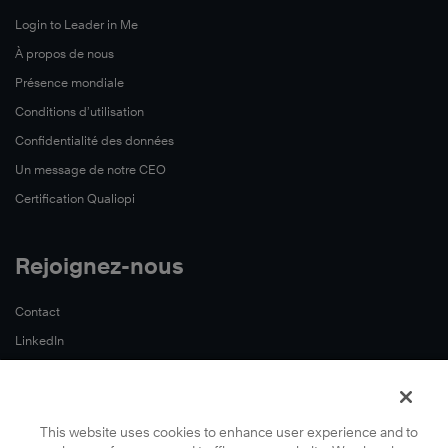
Login to Leader in Me
À propos de nous
Présence mondiale
Conditions d’utilisation
Confidentialité des données
Un message de notre CEO
Certification Qualiopi
Rejoignez-nous
Contact
LinkedIn
YouTube
This website uses cookies to enhance user experience and to