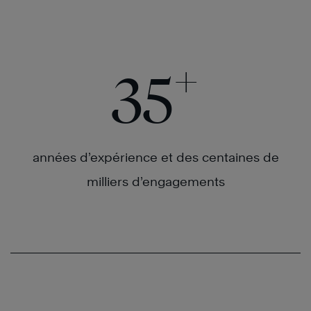
En
plus
savoir
plus
+
35
années d’expérience et des centaines de
milliers d’engagements