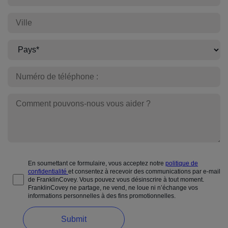
En
savoir
plus
®