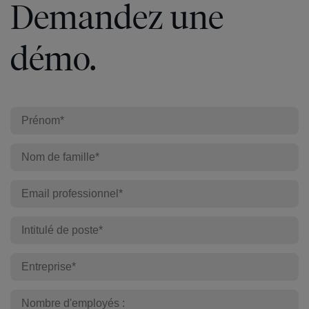
Demandez une
démo.
En
savoir
plus
En
savoir
plus