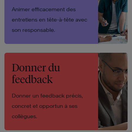
Animer efficacement des
entretiens en tête-à-tête avec
son responsable.
Donner du
feedback
Donner un feedback précis,
concret et opportun à ses
collègues.