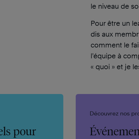
le niveau de s
Pour être un lea
dis aux membres
comment le fai
l’équipe à comp
« quoi » et je 
Découvrez nos pr
els pour
Événement