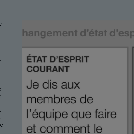
f
Si
e
e.
e
s
se