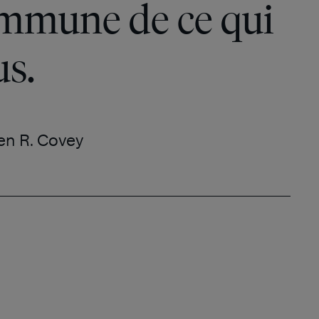
commune de ce qui
us.
en R. Covey