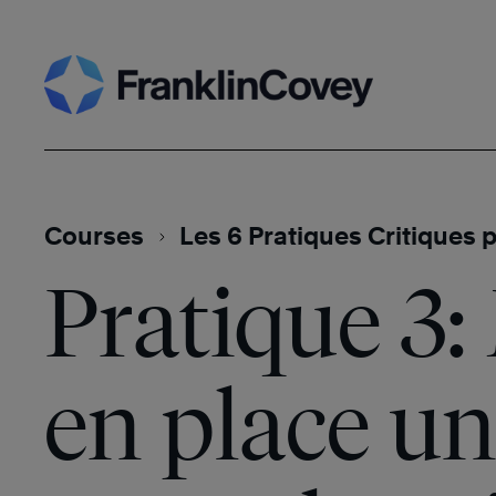
Skip
to
content
Courses
Les 6 Pratiques Critiques 
Pratique 3:
en place u