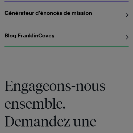
Générateur d’énoncés de mission
Blog FranklinCovey
Engageons-nous
ensemble.
En
savoir
Demandez une
plus