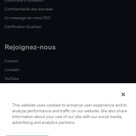
Conditions d’utilisation
Confidentialité des données
Un message de notre CEO
Certification Qualiopi
Rejoignez-nous
Contact
LinkedIn
YouTube
This website uses cookies to enhance user experience and to
analyze performance and traffic on our website. We also share
information about your use of our site with our social media,
advertising and analytics partners.