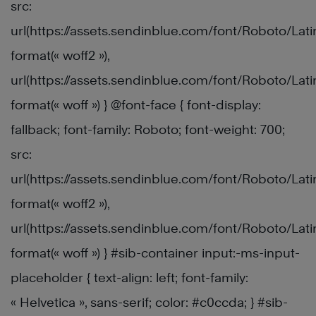
src:
url(https://assets.sendinblue.com/font/Roboto/L
format(« woff2 »),
url(https://assets.sendinblue.com/font/Roboto/L
format(« woff ») } @font-face { font-display:
fallback; font-family: Roboto; font-weight: 700;
src:
url(https://assets.sendinblue.com/font/Roboto/La
format(« woff2 »),
url(https://assets.sendinblue.com/font/Roboto/L
format(« woff ») } #sib-container input:-ms-input-
placeholder { text-align: left; font-family:
« Helvetica », sans-serif; color: #c0ccda; } #sib-