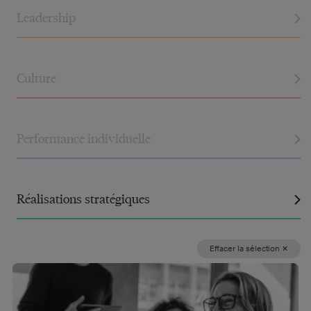
x
Leadership
x
Culture
x
Performance individuelle
x
Réalisations stratégiques
Effacer la sélection ✕