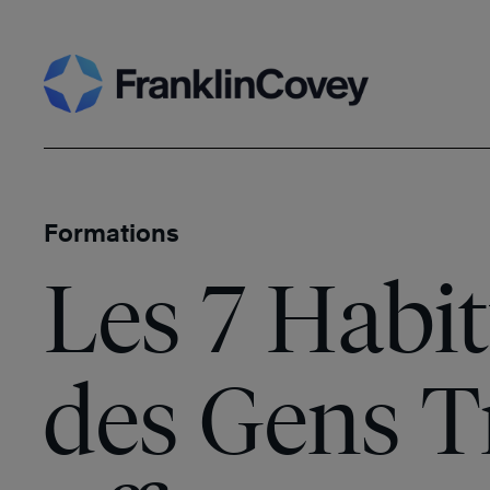
Skip
to
content
Formations
Les 7 Habi
des Gens T