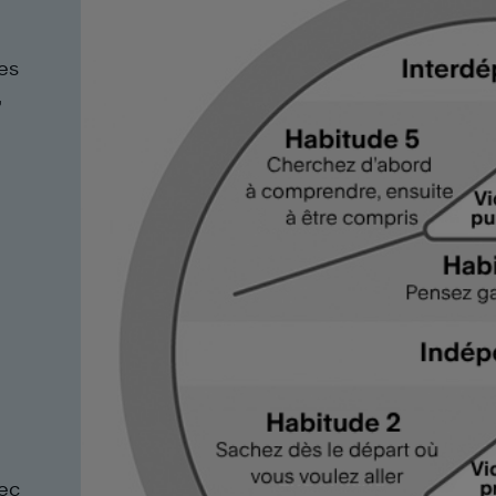
es
,
vec