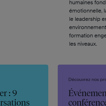
humaines fonda
émotionnelle, 
le leadership 
environnement d
formation enge
les niveaux.
Découvrez nos pr
r : 9
Événement
rsations
conférenc