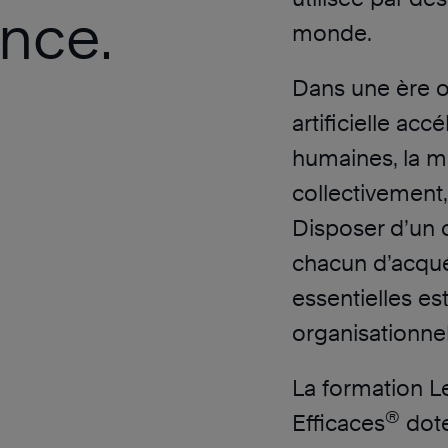
nce.
monde.
Dans une ère où
artificielle ac
humaines, la ma
collectivement,
Disposer d’un 
chacun d’acqué
essentielles es
organisationnel
La formation L
®
Efficaces
dote