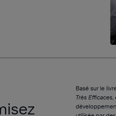
Basé sur le livr
Très Efficaces
,
misez
développement 
utilisée par de