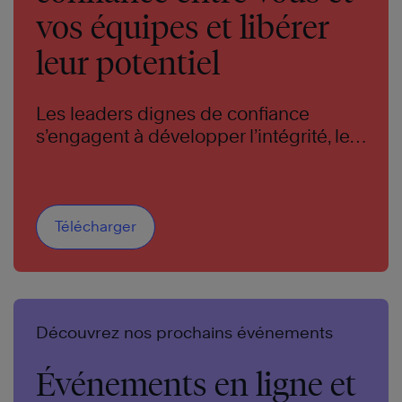
vos équipes et libérer
leur potentiel
Les leaders dignes de confiance
s’engagent à développer l’intégrité, les
compétences et les résultats qui
amènent les autres à croire en eux. Ils
donnent l’exemple de ce que signifie
être digne de confiance. Et ils créent
Télécharger
des équipes qui sont agiles,
collaboratives, innovantes et engagées.
Découvrez nos prochains événements
Événements en ligne et